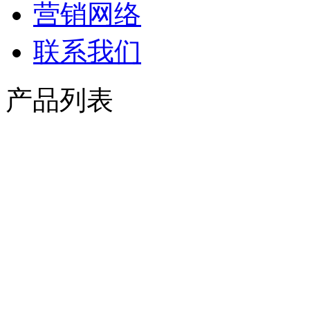
营销网络
联系我们
产品列表
合金无缝管
非标无缝管
20#无缝管
35#无缝管
45#无缝管