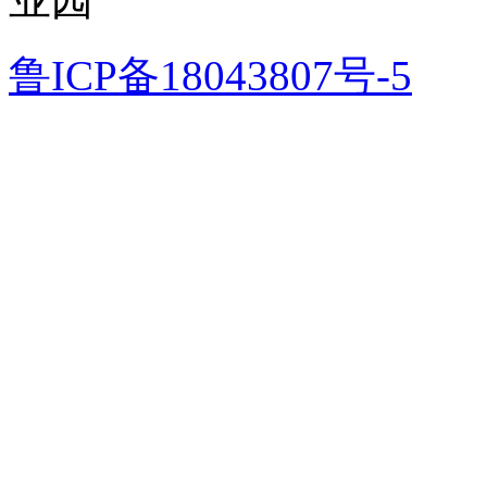
鲁ICP备18043807号-5